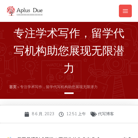
跳
Main
至
Men
内
容
专注学术写作，留学代
写机构助您展现无限潜
力
首页
»
专注学术写作，留学代写机构助您展现无限潜力
8 6 月, 2023
12:51 上午
代写博客