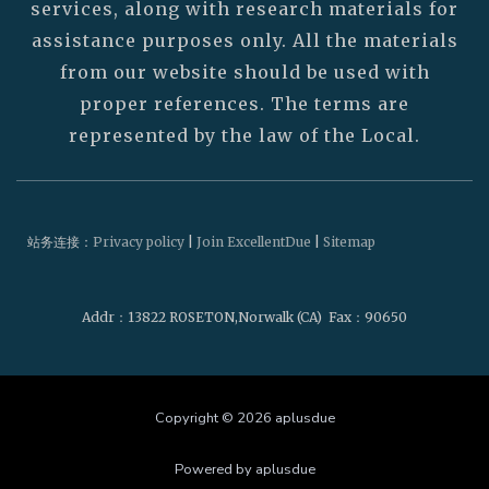
services, along with research materials for
assistance purposes only. All the materials
from our website should be used with
proper references. The terms are
represented by the law of the Local.
站务连接：
Privacy policy
|
Join ExcellentDue
|
Sitemap
Addr
：13822 ROSETON,Norwalk (CA)
Fax
：90650
Copyright © 2026 aplusdue
Powered by aplusdue