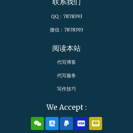
联系我们
QQ：7878393
微信：7878393
阅读本站
代写博客
代写服务
写作技巧
We Accept :
W
A
P
C
C
e
l
a
c
c
i
i
y
-
-