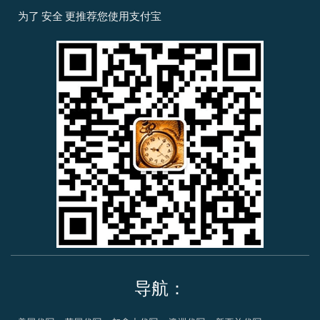
x
p
p
v
m
为了
安全
更推荐您使用
支付宝
i
a
a
i
a
n
y
l
s
s
a
t
e
r
c
a
r
d
导航：