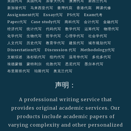
美国代写
英国代写
加拿大代写
澳洲代写
新西兰代写
新加坡代写
马来西亚代写
臺灣代寫
香港代寫
网课代修
Assignment代写
Essay代写
PS代写
Exam代考
Paper代写
Case study代写
商科代写
会计代写
金融代写
经济代写
统计代写
代码代写
数学代写
运筹代写
物理代写
化学代写
生物代写
哲学代写
心理学代写
社会学代写
人文代写
历史代写
教育学代写
建筑代写
城市规划代写
Dissertation代写
Discussion 代写
Methodology代写
文献综述
洛杉矶代写
纽约代写
温哥华代写
多伦多代写
埃德蒙顿
蒙特利尔
伦敦代写
悉尼代写
墨尔本代写
布里斯班代写
珀斯代写
奥克兰代写
声明：
A professional writing service that
provides original academic services. Our
products include academic papers of
varying complexity and other personalized