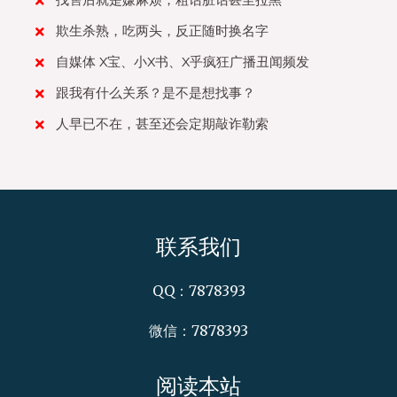
找售后就是嫌麻烦，粗话脏话甚至拉黑
欺生杀熟，吃两头，反正随时换名字
自媒体 X宝、小X书、X乎疯狂广播丑闻频发
跟我有什么关系？是不是想找事？
人早已不在，甚至还会定期敲诈勒索
联系我们
QQ：7878393
微信：7878393
阅读本站