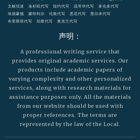
文献综述
洛杉矶代写
纽约代写
温哥华代写
多伦多代写
埃德蒙顿
蒙特利尔
伦敦代写
悉尼代写
墨尔本代写
布里斯班代写
珀斯代写
奥克兰代写
声明：
A professional writing service that
provides original academic services. Our
products include academic papers of
varying complexity and other personalized
services, along with research materials for
assistance purposes only. All the materials
from our website should be used with
proper references. The terms are
represented by the law of the Local.