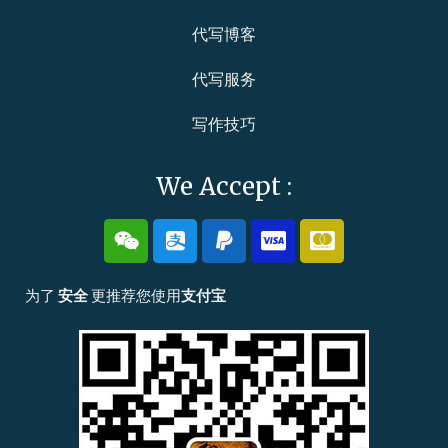
代写博客
代写服务
写作技巧
We Accept :
W
A
P
C
C
e
l
a
c
c
i
i
y
-
-
x
p
p
v
m
为了
安全
更推荐您使用
支付宝
i
a
a
i
a
n
y
l
s
s
a
t
e
r
c