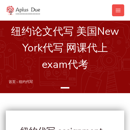
跳
Main
至
Men
内
容
纽约论文代写 美国New
York代写 网课代上
exam代考
首页
»
纽约代写