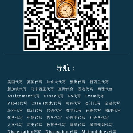
a
r
d
导航：
美国代写
英国代写
加拿大代写
澳洲代写
新西兰代写
新加坡代写
马来西亚代写
臺灣代寫
香港代寫
网课代修
Assignment代写
Essay代写
PS代写
Exam代考
Paper代写
Case study代写
商科代写
会计代写
金融代写
经济代写
统计代写
代码代写
数学代写
运筹代写
物理代写
化学代写
生物代写
哲学代写
心理学代写
社会学代写
人文代写
历史代写
教育学代写
建筑代写
城市规划代写
Dissertation代写
Discussion 代写
Methodology代写