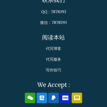
QQ：7878393
微信：7878393
阅读本站
代写博客
代写服务
写作技巧
We Accept :
W
A
P
C
C
e
l
a
c
c
i
i
y
-
-