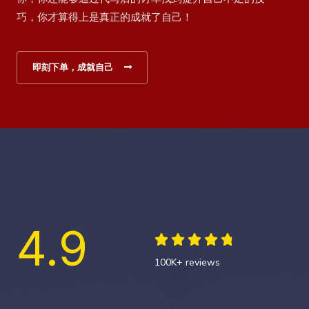
巧，你才算得上是真正的成就了自己！
即刻下单，成就自己
4.9





4
100K+ reviews
.
8