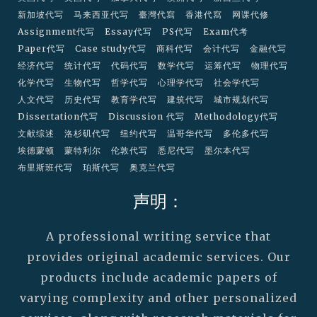
新加坡代写
马来西亚代写
臺灣代寫
香港代寫
网课代修
Assignment代写
Essay代写
PS代写
Exam代考
Paper代写
Case study代写
商科代写
会计代写
金融代写
经济代写
统计代写
代码代写
数学代写
运筹代写
物理代写
化学代写
生物代写
哲学代写
心理学代写
社会学代写
人文代写
历史代写
教育学代写
建筑代写
城市规划代写
Dissertation代写
Discussion 代写
Methodology代写
文献综述
洛杉矶代写
纽约代写
温哥华代写
多伦多代写
埃德蒙顿
蒙特利尔
伦敦代写
悉尼代写
墨尔本代写
布里斯班代写
珀斯代写
奥克兰代写
声明：
A professional writing service that
provides original academic services. Our
products include academic papers of
varying complexity and other personalized