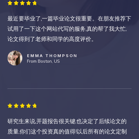
4





.
最近要毕业了,一篇毕业论文很重要。在朋友推荐下
8
试用了一下这个网站代写的服务,真的帮了我大忙,
/
论文得到了老师和同学的高度评价。
5
EMMA THOMPSON
From Boston, US
4





.
研究生来说,开题报告很关键,也决定了后续论文的
8
质量,你们这个投资真的值得!以后所有的论文定制
/