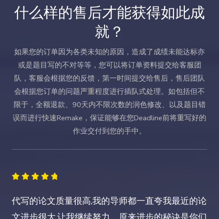
/
什么样的售后才能获得如此成
5
就？
如果您的订单因为各类未知的原因，造成了成绩未能达标亦
或是题目写的不对等等，您可以将订单资料提交给客服团
队，客服会根据您的反馈，第一时间提交给售后，售后团队
会根据您订单的问题严重程度进行插队式处理。如包括但不
限于，全额退款、90天内不限次数的润色修改、以及题目错
误而进行快速Remake，保证能够在您Deadline前将重写好的
作业交付到您的手中。
4





.
代写的论文质量很高,我的导师都一直夸我最近的论
8
文进步很大,让我继续努力。原来进步的秘诀是你们
/