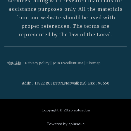
services, along with research materials for
assistance purposes only. All the materials
from our website should be used with
proper references. The terms are
represented by the law of the Local.
站务连接：
Privacy policy
|
Join ExcellentDue
|
Sitemap
Addr
：13822 ROSETON,Norwalk (CA)
Fax
：90650
Copyright © 2026 aplusdue
Powered by aplusdue