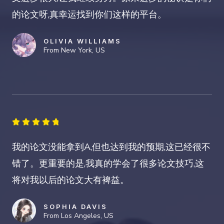
的论文呀,真幸运找到你们这样的平台。
5
OLIVIA WILLIAMS
From New York, US
4





.
我的论文没能拿到A,但也达到我的预期,这已经很不
8
错了。更重要的是,我真的学会了很多论文技巧,这
/
将对我以后的论文大有裨益。
5
SOPHIA DAVIS
From Los Angeles, US