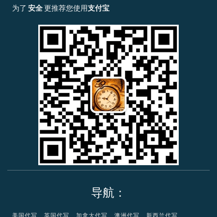
x
p
p
v
m
为了
安全
更推荐您使用
支付宝
i
a
a
i
a
n
y
l
s
s
a
t
e
r
c
a
r
d
导航：
美国代写
英国代写
加拿大代写
澳洲代写
新西兰代写