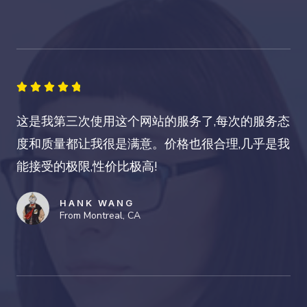
4





.
这是我第三次使用这个网站的服务了,每次的服务态
8
度和质量都让我很是满意。价格也很合理,几乎是我
/
能接受的极限,性价比极高!
5
HANK WANG
From Montreal, CA