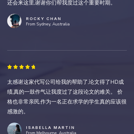
还会来这里,谢谢你们帮我度过这个重要时期。
5
ROCKY CHAN
From Sydney, Australia
4





.
太感谢这家代写公司给我的帮助了,论文得了HD成
8
绩,真的一鼓作气让我度过了这段论文的难关。 价
/
格也非常亲民,作为一名正在求学的学生真的应该很
5
感激的。
ISABELLA MARTIN
From Melbourne, Australia