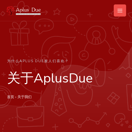
跳
Main
至
Men
内
容
为什么APLUS DUE被人们喜欢？
关于AplusDue
首页
»
关于我们