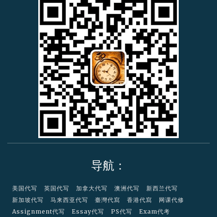
n
y
l
s
s
a
t
e
r
c
a
r
d
导航：
美国代写
英国代写
加拿大代写
澳洲代写
新西兰代写
新加坡代写
马来西亚代写
臺灣代寫
香港代寫
网课代修
Assignment代写
Essay代写
PS代写
Exam代考