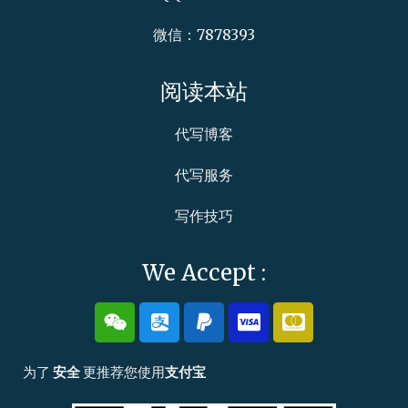
微信：7878393
阅读本站
代写博客
代写服务
写作技巧
We Accept :
W
A
P
C
C
e
l
a
c
c
i
i
y
-
-
x
p
p
v
m
为了
安全
更推荐您使用
支付宝
i
a
a
i
a