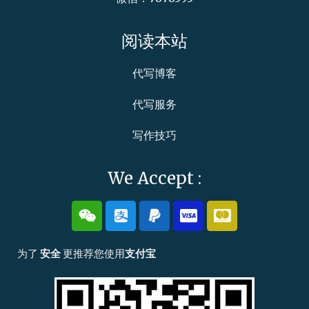
阅读本站
代写博客
代写服务
写作技巧
We Accept :
W
A
P
C
C
e
l
a
c
c
i
i
y
-
-
x
p
p
v
m
为了
安全
更推荐您使用
支付宝
i
a
a
i
a
n
y
l
s
s
a
t