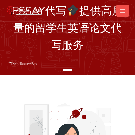
跳
Main
ESSAY代写
提供高质
至
Men
内
量的留学生英语论文代
容
写服务
首页
»
Essay代写