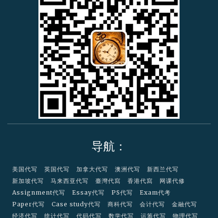
e
r
c
a
r
d
导航：
美国代写
英国代写
加拿大代写
澳洲代写
新西兰代写
新加坡代写
马来西亚代写
臺灣代寫
香港代寫
网课代修
Assignment代写
Essay代写
PS代写
Exam代考
Paper代写
Case study代写
商科代写
会计代写
金融代写
经济代写
统计代写
代码代写
数学代写
运筹代写
物理代写