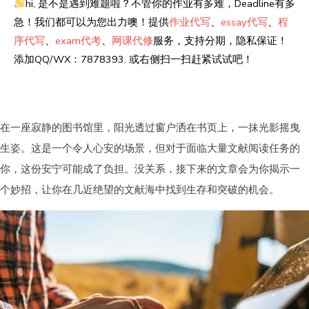
hi, 是不是遇到难题啦？不管你的作业有多难，Deadline有多
急！我们都可以为您出力噢！提供
作业代写
、
essay代写
、
程
序代写
、
exam代考
、
网课代修
服务，支持分期，隐私保证！
添加QQ/WX：7878393. 或右侧扫一扫赶紧试试吧！
在一座寂静的图书馆里，阳光透过窗户洒在书页上，一抹光影摇曳
生姿。这是一个令人心安的场景，但对于面临大量文献阅读任务的
你，这份安宁可能成了负担。没关系，接下来的文章会为你揭示一
个妙招，让你在几近绝望的文献海中找到生存和突破的机会。