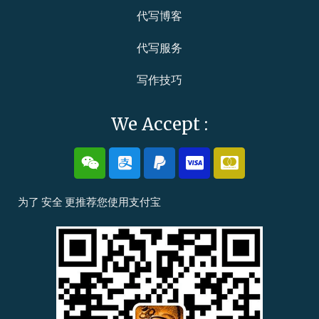
代写博客
代写服务
写作技巧
We Accept :
W
A
P
C
C
e
l
a
c
c
i
i
y
-
-
x
p
p
v
m
为了
安全
更推荐您使用
支付宝
i
a
a
i
a
n
y
l
s
s
a
t
e
r
c
a