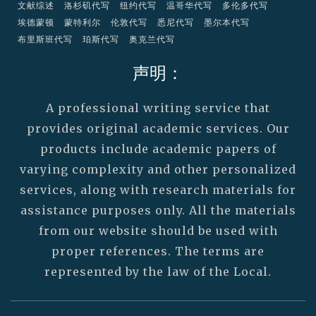
文献综述
洛杉矶代写
纽约代写
温哥华代写
多伦多代写
埃德蒙顿
蒙特利尔
伦敦代写
悉尼代写
墨尔本代写
布里斯班代写
珀斯代写
奥克兰代写
声明：
A professional writing service that
provides original academic services. Our
products include academic papers of
varying complexity and other personalized
services, along with research materials for
assistance purposes only. All the materials
from our website should be used with
proper references. The terms are
represented by the law of the Local.