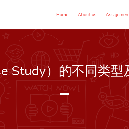
Home
About us
Assignme
se Study）的不同类