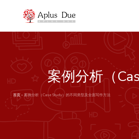
跳
至
内
容
案例分析（Ca
首页
»
案例分析（Case Study）的不同类型及全面写作方法