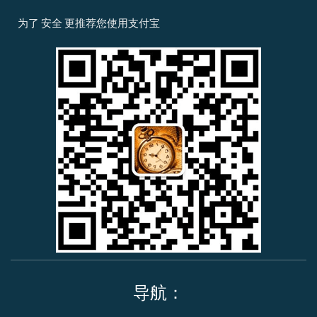
i
i
y
-
-
x
p
p
v
m
为了
安全
更推荐您使用
支付宝
i
a
a
i
a
n
y
l
s
s
a
t
e
r
c
a
r
d
导航：