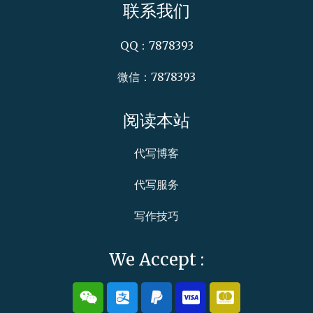
联系我们
QQ：7878393
微信：7878393
阅读本站
代写博客
代写服务
写作技巧
We Accept :
W
A
P
C
C
e
l
a
c
c