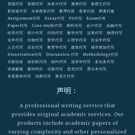
美国代写
英国代写
加拿大代写
澳洲代写
新西兰代写
新加坡代写
马来西亚代写
臺灣代寫
香港代寫
网课代修
Assignment代写
Essay代写
PS代写
Exam代考
Paper代写
Case study代写
商科代写
会计代写
金融代写
经济代写
统计代写
代码代写
数学代写
运筹代写
物理代写
化学代写
生物代写
哲学代写
心理学代写
社会学代写
人文代写
历史代写
教育学代写
建筑代写
城市规划代写
Dissertation代写
Discussion 代写
Methodology代写
文献综述
洛杉矶代写
纽约代写
温哥华代写
多伦多代写
埃德蒙顿
蒙特利尔
伦敦代写
悉尼代写
墨尔本代写
布里斯班代写
珀斯代写
奥克兰代写
声明：
A professional writing service that
provides original academic services. Our
products include academic papers of
varying complexity and other personalized