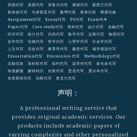
美国代写
英国代写
加拿大代写
澳洲代写
新西兰代写
新加坡代写
马来西亚代写
臺灣代寫
香港代寫
网课代修
Assignment代写
Essay代写
PS代写
Exam代考
Paper代写
Case study代写
商科代写
会计代写
金融代写
经济代写
统计代写
代码代写
数学代写
运筹代写
物理代写
化学代写
生物代写
哲学代写
心理学代写
社会学代写
人文代写
历史代写
教育学代写
建筑代写
城市规划代写
Dissertation代写
Discussion 代写
Methodology代写
文献综述
洛杉矶代写
纽约代写
温哥华代写
多伦多代写
埃德蒙顿
蒙特利尔
伦敦代写
悉尼代写
墨尔本代写
布里斯班代写
珀斯代写
奥克兰代写
声明：
A professional writing service that
provides original academic services. Our
products include academic papers of
varying complexity and other personalized