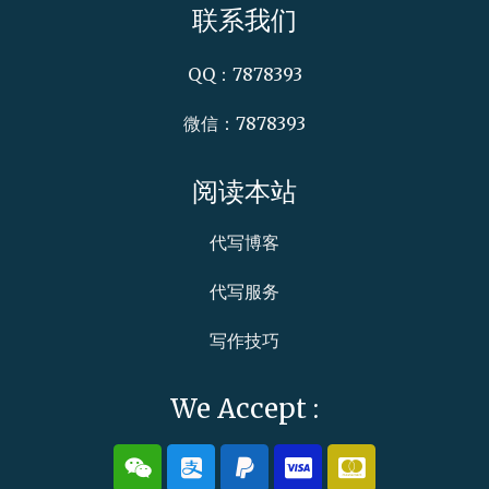
联系我们
QQ：7878393
微信：7878393
阅读本站
代写博客
代写服务
写作技巧
We Accept :
W
A
P
C
C
e
l
a
c
c