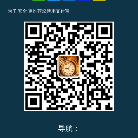
i
i
y
-
-
x
p
p
v
m
为了
安全
更推荐您使用
支付宝
i
a
a
i
a
n
y
l
s
s
a
t
e
r
c
a
r
d
导航：