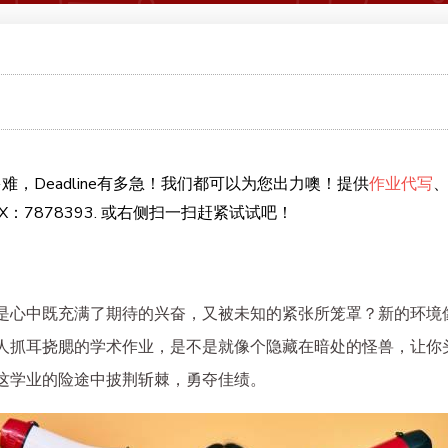
难，Deadline有多急！我们都可以为您出力噢！提供
作业代写
：7878393. 或右侧扫一扫赶紧试试吧！
是心中既充满了期待的兴奋，又被未知的紧张所笼罩？新的环境
人抓耳挠腮的学术作业，是不是就像个隐藏在暗处的怪兽，让你
这学业的险途中披荆斩棘，勇夺佳绩。