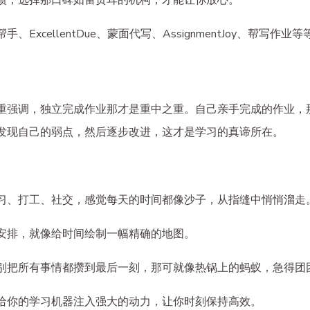
馈，选择那口碑如雷贯耳的机构，才能让你放心。
xcellentDue、蒙面代写、AssignmentJoy、帮写
重强调，独立完成作业那才是重中之重。自己亲手完成的作业，
发现自己的弱点，然后逐步改进，这才是学习的真谛所在。
习、打工、社交，感觉每天的时间都像沙子，从指缝中悄悄溜走
安排，就像给时间绘制一幅精确的地图。
别把所有事情都攒到最后一刻，那可就像热锅上的蚂蚁，急得团
给你的学习机器注入强大的动力，让你时刻保持高效。