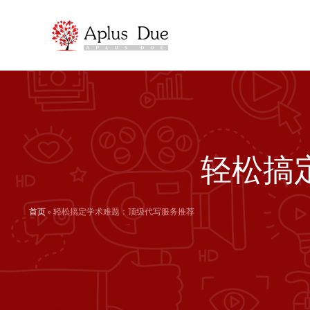
跳
至
内
容
轻松搞
首页
»
轻松搞定学术难题：顶级代写服务推荐