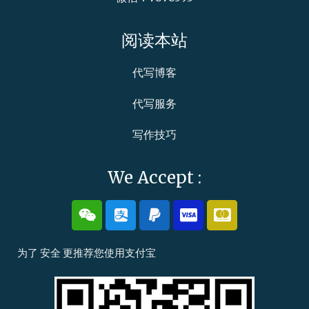
阅读本站
代写博客
代写服务
写作技巧
We Accept :
W
A
P
C
C
e
l
a
c
c
i
i
y
-
-
x
p
p
v
m
为了
安全
更推荐您使用
支付宝
i
a
a
i
a
n
y
l
s
s
a
t