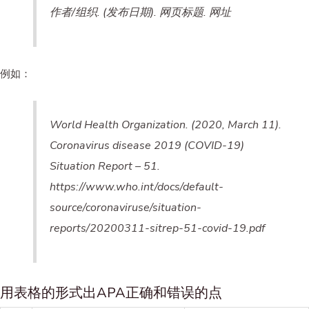
作者/组织. (发布日期). 网页标题. 网址
例如：
World Health Organization. (2020, March 11).
Coronavirus disease 2019 (COVID-19)
Situation Report – 51.
https://www.who.int/docs/default-
source/coronaviruse/situation-
reports/20200311-sitrep-51-covid-19.pdf
用表格的形式出APA正确和错误的点