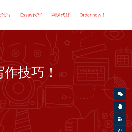
nt代写
Essay代写
网课代修
Order now！
分写作技巧！