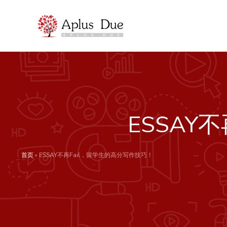
跳
至
内
容
ESSAY
首页
»
ESSAY不再Fail，留学生的高分写作技巧！