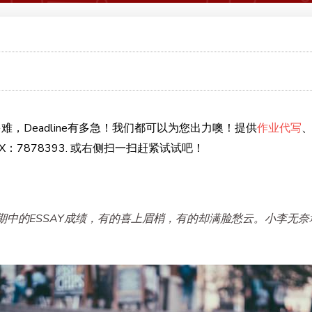
难，Deadline有多急！我们都可以为您出力噢！提供
作业代写
：7878393. 或右侧扫一扫赶紧试试吧！
中的ESSAY成绩，有的喜上眉梢，有的却满脸愁云。小李无奈地