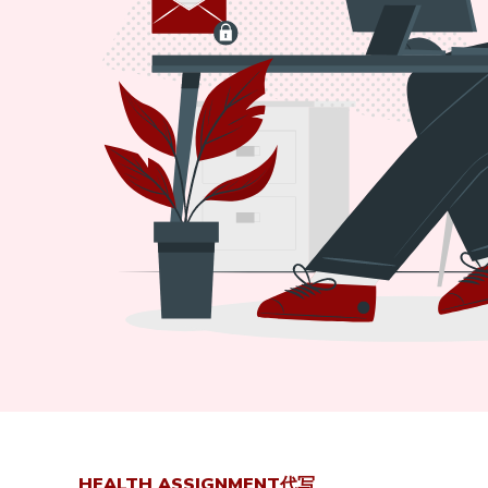
HEALTH ASSIGNMENT代写