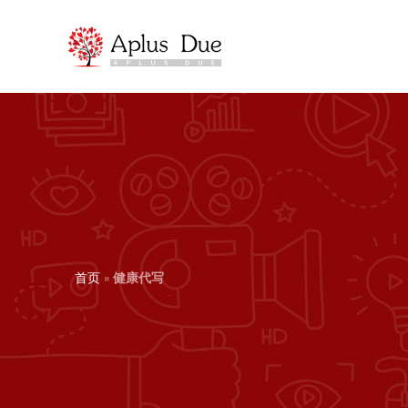
跳
至
内
容
首页
»
健康代写