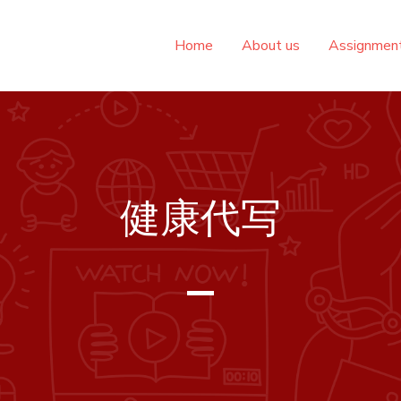
Home
About us
Assignme
健康代写