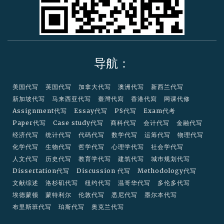
导航：
美国代写
英国代写
加拿大代写
澳洲代写
新西兰代写
新加坡代写
马来西亚代写
臺灣代寫
香港代寫
网课代修
Assignment代写
Essay代写
PS代写
Exam代考
Paper代写
Case study代写
商科代写
会计代写
金融代写
经济代写
统计代写
代码代写
数学代写
运筹代写
物理代写
化学代写
生物代写
哲学代写
心理学代写
社会学代写
人文代写
历史代写
教育学代写
建筑代写
城市规划代写
Dissertation代写
Discussion 代写
Methodology代写
文献综述
洛杉矶代写
纽约代写
温哥华代写
多伦多代写
埃德蒙顿
蒙特利尔
伦敦代写
悉尼代写
墨尔本代写
布里斯班代写
珀斯代写
奥克兰代写