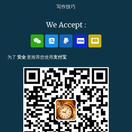
写作技巧
We Accept :
W
A
P
C
C
e
l
a
c
c
i
i
y
-
-
x
p
p
v
m
为了
安全
更推荐您使用
支付宝
i
a
a
i
a
n
y
l
s
s
a
t
e
r
c
a
r
d